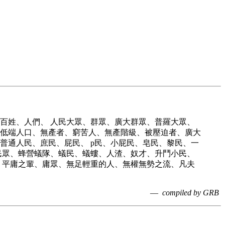
百姓、人們、 人民大眾、群眾、廣大群眾、普羅大眾、
低端人口、無產者、窮苦人、無產階級、被壓迫者、廣大
普通人民、庶民、屁民、 p民、小屁民、皂民、黎民、一
民眾、蜂營蟻隊、蟻民、蟻螻、人渣、奴才、升鬥小民、
、平庸之輩、庸眾、無足輕重的人、無權無勢之流、凡夫
—
compiled by GRB