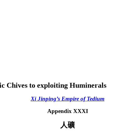
c Chives to exploiting Huminerals
Xi Jinping’s Empire of Tedium
Appendix XXXI
人礦