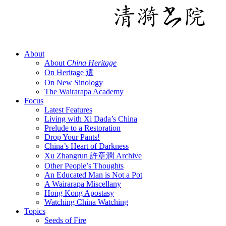
About
About
China Heritage
On Heritage 遺
On New Sinology
The Wairarapa Academy
Focus
Latest Features
Living with Xi Dada’s China
Prelude to a Restoration
Drop Your Pants!
China’s Heart of Darkness
Xu Zhangrun 許章潤 Archive
Other People’s Thoughts
An Educated Man is Not a Pot
A Wairarapa Miscellany
Hong Kong Apostasy
Watching China Watching
Topics
Seeds of Fire