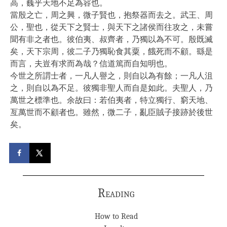
高，巍乎天地不足為容也。
當殷之亡，周之興，微子賢也，抱祭器而去之。武王、周
公，聖也，從天下之賢士，與天下之諸侯而往攻之，未嘗
聞有非之者也。彼伯夷、叔齊者，乃獨以為不可。殷既滅
矣，天下宗周，彼二子乃獨恥食其粟，餓死而不顧。繇是
而言，夫豈有求而為哉？信道篤而自知明也。
今世之所謂士者，一凡人譽之，則自以為有餘；一凡人沮
之，則自以為不足。彼獨非聖人而自是如此。夫聖人，乃
萬世之標準也。余故曰：若伯夷者，特立獨行、窮天地、
亙萬世而不顧者也。雖然，微二子，亂臣賊子接跡於後世
矣。
Reading
How to Read