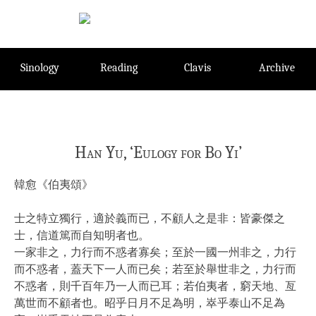
Skip
to
content
Sinology
Reading
Clavis
Archive
Han Yu, ‘Eulogy for Bo Yi’
韓愈《伯夷頌》
士之特立獨行，適於義而已，不顧人之是非：皆豪傑之
士，信道篤而自知明者也。
一家非之，力行而不惑者寡矣；至於一國一州非之，力行
而不惑者，蓋天下一人而已矣；若至於舉世非之，力行而
不惑者，則千百年乃一人而已耳；若伯夷者，窮天地、亙
萬世而不顧者也。昭乎日月不足為明，崒乎泰山不足為